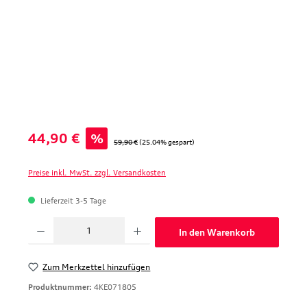
Verkaufspreis:
44,90 €
%
Regulärer Preis:
59,90 €
(25.04% gespart)
Preise inkl. MwSt. zzgl. Versandkosten
Lieferzeit 3-5 Tage
Produkt Anzahl: Gib den gewünschten Wert ein oder benutze die Schaltfläche
In den Warenkorb
Zum Merkzettel hinzufügen
Produktnummer:
4KE071805