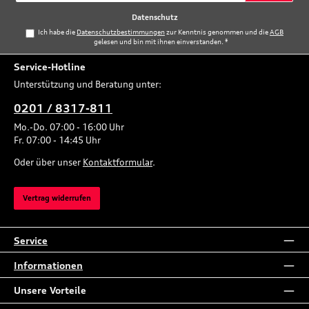
*
Datenschutz
Ich habe die
Datenschutzbestimmungen
zur Kenntnis genommen und die
AGB
gelesen und bin mit ihnen einverstanden.
*
Service-Hotline
Unterstützung und Beratung unter:
0201 / 8317-811
Mo.-Do. 07:00 - 16:00 Uhr
Fr. 07:00 - 14:45 Uhr
Oder über unser
Kontaktformular
.
Vertrag widerrufen
Service
Informationen
Unsere Vorteile