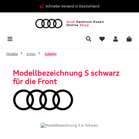
Zum Hauptinhalt springen
Schneller Versand in Deutschland
Modelle
e-tron
Zubehör
Modellbezeichnung S schwarz
für die Front
Bildergalerie überspringen