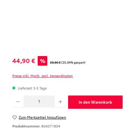
Verkaufspreis:
44,90 €
%
Regulärer Preis:
59,90 €
(25.04% gespart)
Preise inkl. MwSt. zzgl. Versandkosten
Lieferzeit 3-5 Tage
Produkt Anzahl: Gib den gewünschten Wert ein oder benutze die Schaltfläche
In den Warenkorb
Zum Merkzettel hinzufügen
Produktnummer:
80A071804