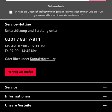
*
Datenschutz
Ich habe die
Datenschutzbestimmungen
zur Kenntnis genommen und die
AGB
gelesen und bin mit ihnen einverstanden.
*
Service-Hotline
Unterstützung und Beratung unter:
0201 / 8317-811
Mo.-Do. 07:00 - 16:00 Uhr
Fr. 07:00 - 14:45 Uhr
Oder über unser
Kontaktformular
.
Vertrag widerrufen
Service
Informationen
Unsere Vorteile