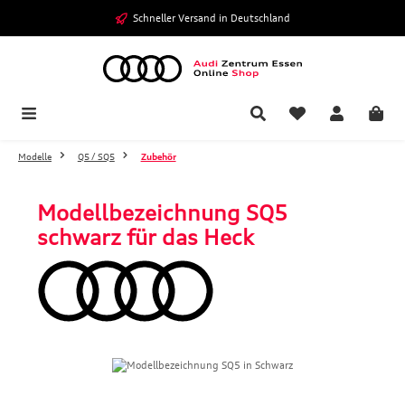
Zum Hauptinhalt springen
Schneller Versand in Deutschland
Modelle
Q5 / SQ5
Zubehör
Modellbezeichnung SQ5
schwarz für das Heck
Bildergalerie überspringen