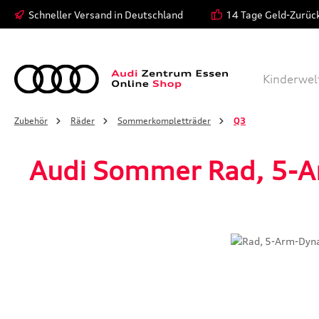
Schneller Versand in Deutschland
14 Tage Geld-Zurüc
 Hauptinhalt springen
Zur Suche springen
Zur Hauptnavigation springen
Modelle
Bekleidung
Kinderwel
Zubehör
Räder
Sommerkompletträder
Q3
Audi Sommer Rad, 5-A
Bildergalerie überspringen