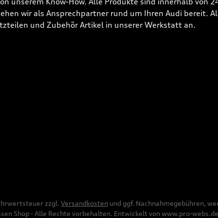
 von unserem Know-How. Alle Produkte sind innerhalb von 
hen wir als Ansprechpartner rund um Ihren Audi bereit. Alle
tzteilen und Zubehör Artikel in unserer Werkstatt an.
Mehrwertsteuer zzgl.
Versandkosten
und ggf. Nachnahmegebühren, wen
en Shop - Alle Rechte vorbehalten. Entwickelt von
www.pro-webs.d