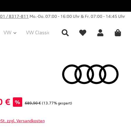
01 / 8317-811
Mo.-Do. 07:00 - 16:00 Uhr & Fr. 07:00 - 14:45 Uhr
VW
VW Classic Parts
Sale
Collection
0 €
%
Regulärer Preis:
689,90 €
(13.77% gespart)
wSt. zzgl. Versandkosten