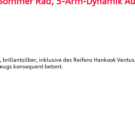
 Sommer Rad, 5-Arm-Dynamik Au
brillantsilber, inklusive des Reifens Hankook Ventus
zeugs konsequent betont.