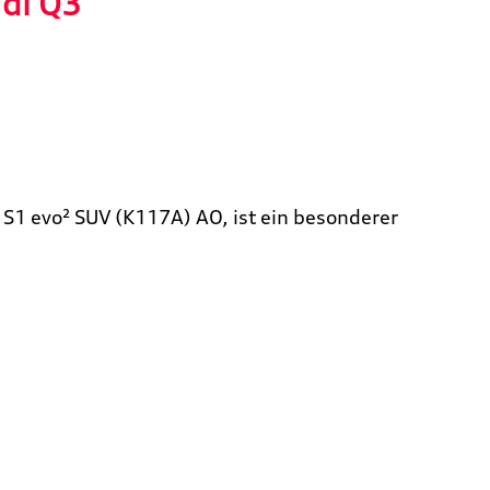
di Q3"
 S1 evo² SUV (K117A) AO, ist ein besonderer