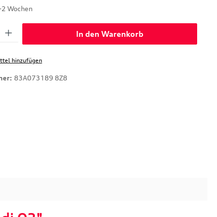
1-2 Wochen
: Gib den gewünschten Wert ein oder benutze die Schaltflächen um di
In den Warenkorb
tel hinzufügen
mer:
83A073189 8Z8