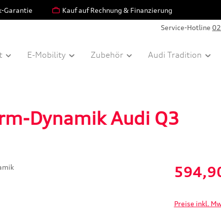
k-Garantie
Kauf auf Rechnung & Finanzierung
Service-Hotline
02
t
E-Mobility
Zubehör
Audi Tradition
rm-Dynamik Audi Q3
Verkaufspreis:
594,9
Preise inkl. M