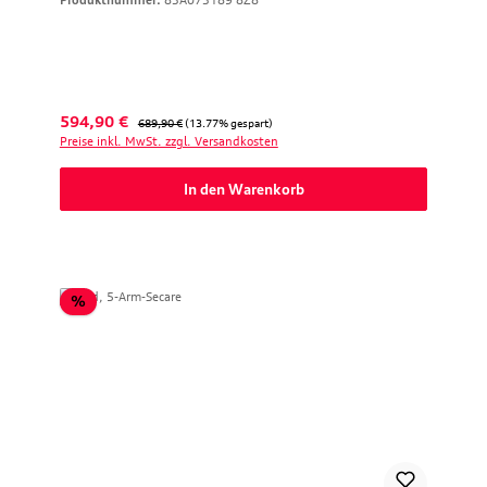
Produktnummer:
83A073189 8Z8
Verkaufspreis:
Regulärer Preis:
594,90 €
689,90 €
(13.77% gespart)
Preise inkl. MwSt. zzgl. Versandkosten
In den Warenkorb
Rabatt
%