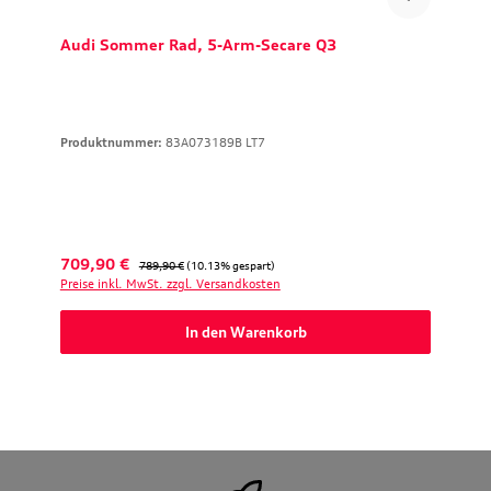
Audi Sommer Rad, 5-Arm-Secare Q3
Produktnummer:
83A073189B LT7
Verkaufspreis:
Regulärer Preis:
709,90 €
789,90 €
(10.13% gespart)
Preise inkl. MwSt. zzgl. Versandkosten
In den Warenkorb