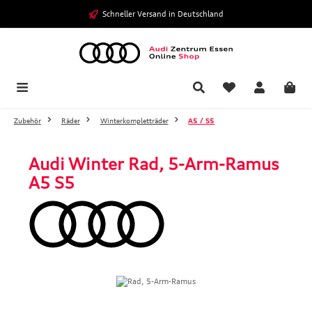
Zum Hauptinhalt springen
Schneller Versand in Deutschland
Zubehör
Räder
Winterkompletträder
A5 / S5
Audi Winter Rad, 5-Arm-Ramus
A5 S5
Bildergalerie überspringen