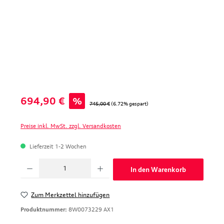
Verkaufspreis:
694,90 €
%
Regulärer Preis:
745,00 €
(6.72% gespart)
Preise inkl. MwSt. zzgl. Versandkosten
Lieferzeit 1-2 Wochen
Produkt Anzahl: Gib den gewünschten Wert ein oder benutze die Schaltfläche
In den Warenkorb
Zum Merkzettel hinzufügen
Produktnummer:
8W0073229 AX1