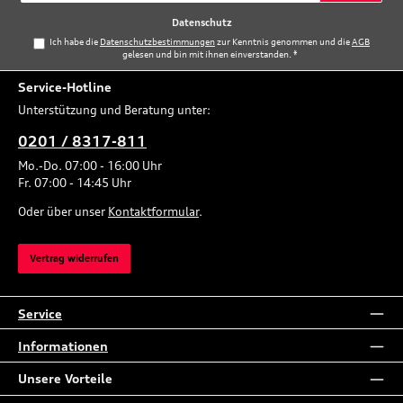
*
Datenschutz
Ich habe die
Datenschutzbestimmungen
zur Kenntnis genommen und die
AGB
gelesen und bin mit ihnen einverstanden.
*
Service-Hotline
Unterstützung und Beratung unter:
0201 / 8317-811
Mo.-Do. 07:00 - 16:00 Uhr
Fr. 07:00 - 14:45 Uhr
Oder über unser
Kontaktformular
.
Vertrag widerrufen
Service
Informationen
Unsere Vorteile