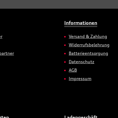
e maximal zulässige
(kg)Fahrzeuge:A5 Avant
5 - , A5 Limousine (B10),
Informationen
er
Versand & Zahlung
Widerrufsbelehrung
partner
Batterieentsorgung
Datenschutz
AGB
Impressum
rten
Ladengeschäft