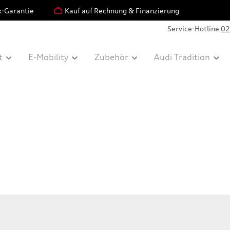
k-Garantie
Kauf auf Rechnung & Finanzierung
Service-Hotline
02
t
E-Mobility
Zubehör
Audi Tradition