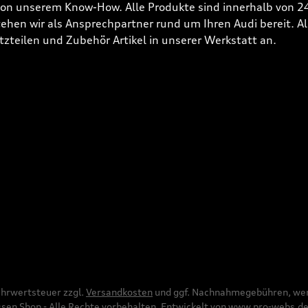
 von unserem Know-How. Alle Produkte sind innerhalb von 
hen wir als Ansprechpartner rund um Ihren Audi bereit. Alle
tzteilen und Zubehör Artikel in unserer Werkstatt an.
Mehrwertsteuer zzgl.
Versandkosten
und ggf. Nachnahmegebühren, wen
en Shop - Alle Rechte vorbehalten. Entwickelt von
www.pro-webs.d