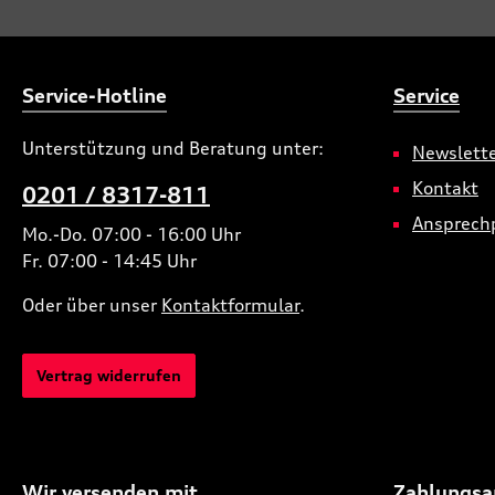
Laufrichtungsbindung links mit der
angegeben
Teilenummer 8B3073669A JG3 ist
Achslast 
separat erhältlich. Hinweise:nur
(B10), 202
geeignet für Fahrzeuge mit der
2025 -
Service-Hotline
Service
Motorisierung 3.0 TFSI (270 kW), (S-
Modell)bitte beachten Sie die im
Bordbuch angegebene maximal
Unterstützung und Beratung unter:
Newslett
zulässige Achslast (kg)Fahrzeuge:S5
Avant (B10), 2025 - , S5 Limousine
Kontakt
0201 / 8317-811
(B10), 2025 -
Ansprech
Mo.-Do. 07:00 - 16:00 Uhr
Fr. 07:00 - 14:45 Uhr
Oder über unser
Kontaktformular
.
Vertrag widerrufen
Wir versenden mit
Zahlungsa