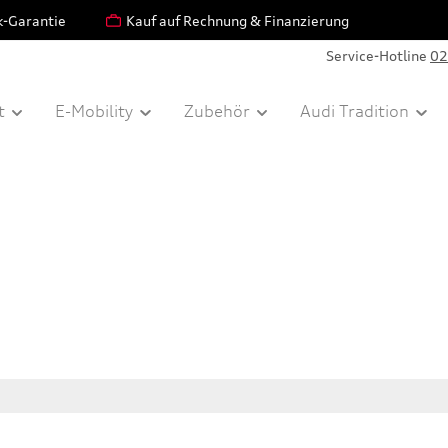
k-Garantie
Kauf auf Rechnung & Finanzierung
Service-Hotline
02
t
E-Mobility
Zubehör
Audi Tradition