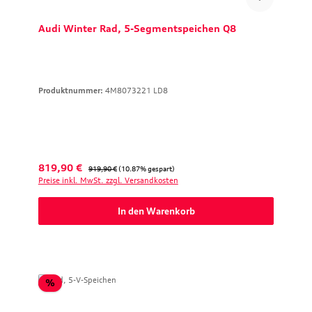
Audi Winter Rad, 5-Segmentspeichen Q8
Produktnummer:
4M8073221 LD8
Verkaufspreis:
Regulärer Preis:
819,90 €
919,90 €
(10.87% gespart)
Preise inkl. MwSt. zzgl. Versandkosten
In den Warenkorb
Rabatt
%