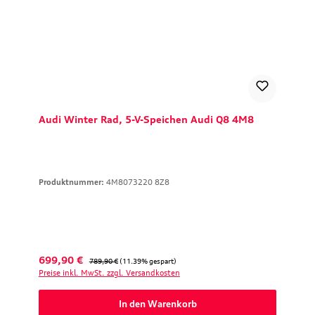
Audi Winter Rad, 5-V-Speichen Audi Q8 4M8
Produktnummer:
4M8073220 8Z8
Verkaufspreis:
Regulärer Preis:
699,90 €
789,90 €
(11.39% gespart)
Preise inkl. MwSt. zzgl. Versandkosten
In den Warenkorb