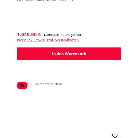
Produktnummer:
4M8073222 17Q
Verkaufspreis:
Regulärer Preis:
1.049,90 €
1.199,90 €
(12.5% gespart)
Preise inkl. MwSt. zzgl. Versandkosten
In den Warenkorb
Rabatt
%