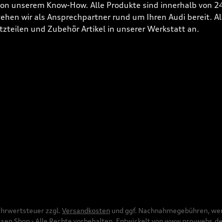
 von unserem Know-How. Alle Produkte sind innerhalb von 
hen wir als Ansprechpartner rund um Ihren Audi bereit. Alle
tzteilen und Zubehör Artikel in unserer Werkstatt an.
Mehrwertsteuer zzgl.
Versandkosten
und ggf. Nachnahmegebühren, wen
en Shop - Alle Rechte vorbehalten. Entwickelt von
www.pro-webs.d