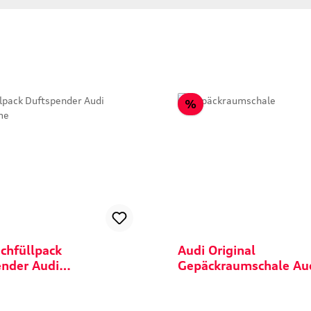
tt
Rabatt
%
chfüllpack
Audi Original
nder Audi
Gepäckraumschale Au
rame
S3 RS3 8V