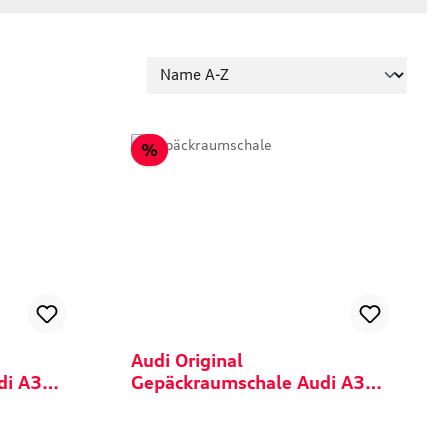
Rabatt
%
Audi Original
di A3
Gepäckraumschale Audi A3
S3 RS3 8V