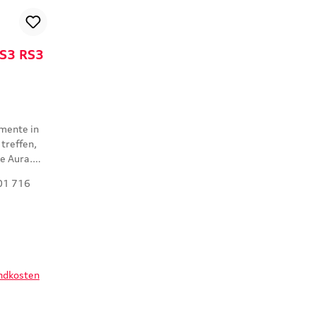
 S3 RS3
 treffen,
le Aura.
l entsteht
01 716
ugfront
g.
andkosten
b