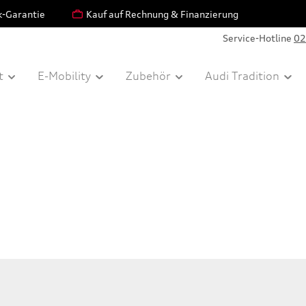
k-Garantie
Kauf auf Rechnung & Finanzierung
Service-Hotline
02
t
E-Mobility
Zubehör
Audi Tradition