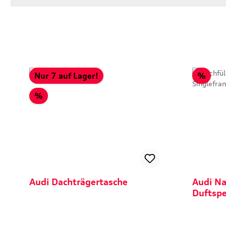
Raba
Nur 7 auf Lager!
%
Rabatt
%
Audi Dachträgertasche
Audi Na
Duftspe
Singlef