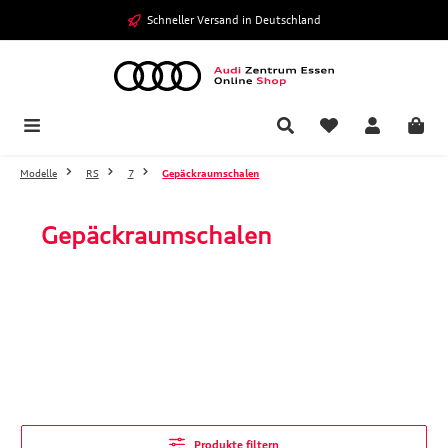
Zum Hauptinhalt springen
Schneller Versand in Deutschland
Modelle
RS
7
Gepäckraumschalen
Gepäckraumschalen
Produkte filtern