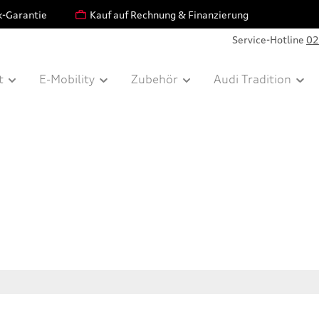
k-Garantie
Kauf auf Rechnung & Finanzierung
Service-Hotline
02
t
E-Mobility
Zubehör
Audi Tradition