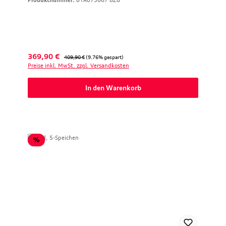
Produktnummer:
81A073667 8Z8
Verkaufspreis:
Regulärer Preis:
369,90 €
409,90 €
(9.76% gespart)
Preise inkl. MwSt. zzgl. Versandkosten
In den Warenkorb
Rabatt
%