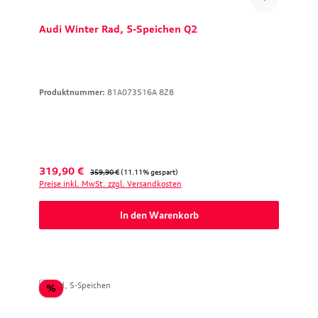
Audi Winter Rad, 5-Speichen Q2
Produktnummer:
81A073516A 8Z8
Verkaufspreis:
Regulärer Preis:
319,90 €
359,90 €
(11.11% gespart)
Preise inkl. MwSt. zzgl. Versandkosten
In den Warenkorb
Rabatt
%