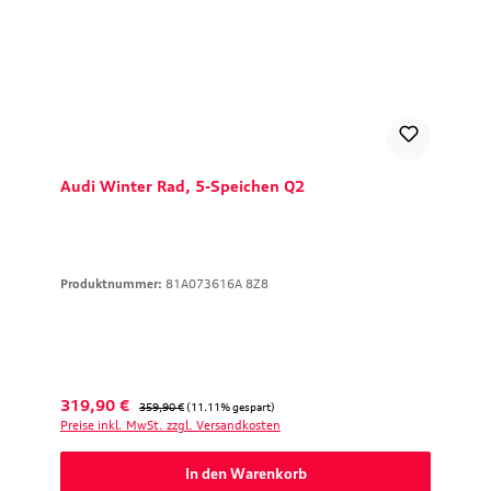
Audi Winter Rad, 5-Speichen Q2
Produktnummer:
81A073616A 8Z8
Verkaufspreis:
Regulärer Preis:
319,90 €
359,90 €
(11.11% gespart)
Preise inkl. MwSt. zzgl. Versandkosten
In den Warenkorb