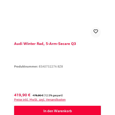
Audi Winter Rad, 5-Arm-Secare Q3
Produktnummer:
83A073227A 8Z8
Verkaufspreis:
Regulärer Preis:
419,90 €
479,90 €
(12.5% gespart)
Preise inkl. MwSt. zzgl. Versandkosten
In den Warenkorb