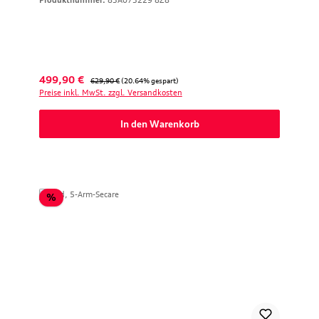
Produktnummer:
83A073229 8Z8
Verkaufspreis:
Regulärer Preis:
499,90 €
629,90 €
(20.64% gespart)
Preise inkl. MwSt. zzgl. Versandkosten
In den Warenkorb
Rabatt
%