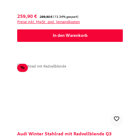
Verkaufspreis:
Regulärer Preis:
259,90 €
299,90 €
(13.34% gespart)
Preise inkl. MwSt. zzgl. Versandkosten
In den Warenkorb
Rabatt
%
Audi Winter Stahlrad mit Radvollblende Q3