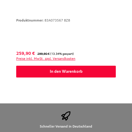
Produktnummer:
83A073567 8Z8
Verkaufspreis:
Regulärer Preis:
259,90 €
299,90 €
(13.34% gespart)
Preise inkl. MwSt. zzgl. Versandkosten
In den Warenkorb
Schneller Versand in Deutschland